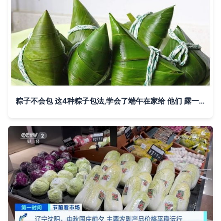
粽子不会包 这4种粽子包法,学会了端午在家给 他们 露一手