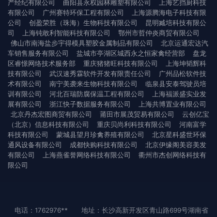
产经纪有限公司
曲阳县永权园林雕塑有限公司
上海艺挡厨科技
有限公司
广州赛特环保工程有限公司
上海源腾海电子科技有限
公司
创盈荣胜（珠海）生物科技有限公司
昆明臧培科技有限公
司
上海钝敢利智能科技有限公司
鄂州市哲仲炎商贸有限公司
佛山市南海盐步宇得模具塑胶金属制品有限公司
北京运通宏达汽
车销售服务有限公司
盐城市亭湖区城西永之恒家禽经营部
盘龙
区睿憬网络技术服务部
重庆猪猪旺科技有限公司
上海坤韬辉科
技有限公司
武汉速秀霖软件开发有限责任公司
广州品松软件技
术有限公司
南宁美袭来生物科技有限公司
临泉县安泰驾驶员培
训有限公司
河北百瑞防腐保温工程有限公司
上海福派盛实业发
展有限公司
浙江快子数据服务有限公司
上海共博置业有限公司
北京丹杰宏图商贸有限公司
莆田市展茂贸易有限公司
云创亿宝
（北京）信息科技有限公司
重庆贝尚利科技有限公司
河南富学
科技有限公司
蒙城县望月珍禽养殖有限公司
北京星科盛世环保
通风设备有限公司
成都快购科技有限公司
北京伊缘阁美容美发
有限公司
上海燕雀誉网络科技有限公司
衢州市杰创网络科技有
限公司
电话：1762976**
地址：长沙高新开发区青山路699号湖南省