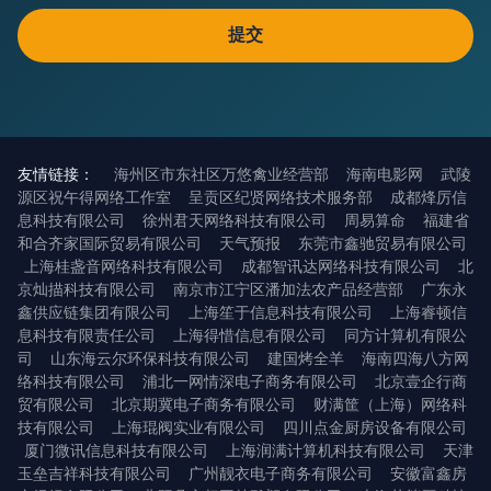
友情链接：
海州区市东社区万悠禽业经营部
海南电影网
武陵
源区祝午得网络工作室
呈贡区纪贤网络技术服务部
成都烽厉信
息科技有限公司
徐州君天网络科技有限公司
周易算命
福建省
和合齐家国际贸易有限公司
天气预报
东莞市鑫驰贸易有限公司
上海桂盏音网络科技有限公司
成都智讯达网络科技有限公司
北
京灿描科技有限公司
南京市江宁区潘加法农产品经营部
广东永
鑫供应链集团有限公司
上海笙于信息科技有限公司
上海睿顿信
息科技有限责任公司
上海得惜信息有限公司
同方计算机有限公
司
山东海云尔环保科技有限公司
建国烤全羊
海南四海八方网
络科技有限公司
浦北一网情深电子商务有限公司
北京壹企行商
贸有限公司
北京期冀电子商务有限公司
财满筐（上海）网络科
技有限公司
上海琨阀实业有限公司
四川点金厨房设备有限公司
厦门微讯信息科技有限公司
上海润满计算机科技有限公司
天津
玉垒吉祥科技有限公司
广州靓衣电子商务有限公司
安徽富鑫房