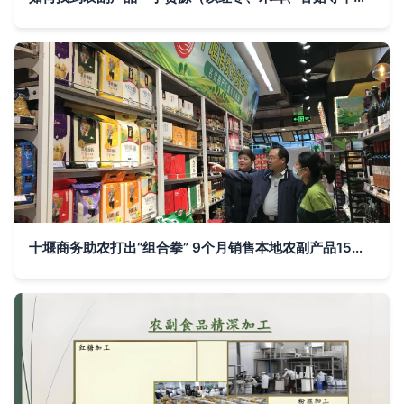
十堰商务助农打出“组合拳” 9个月销售本地农副产品15亿元的实践与启示