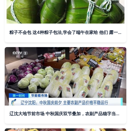
粽子不会包 这4种粽子包法,学会了端午在家给 他们 露一手
辽沈大地节前市场 中秋国庆双节叠加，农副产品稳字当头运行记