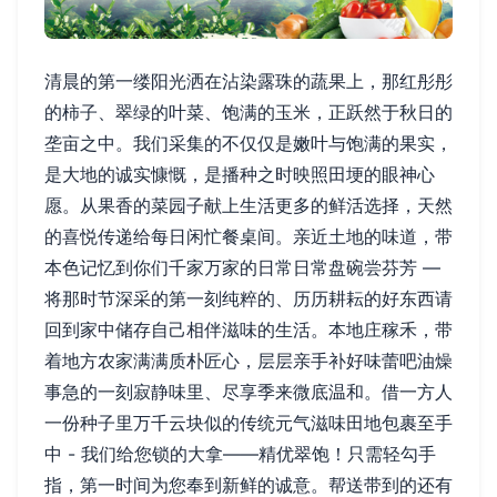
清晨的第一缕阳光洒在沾染露珠的蔬果上，那红彤彤
的柿子、翠绿的叶菜、饱满的玉米，正跃然于秋日的
垄亩之中。我们采集的不仅仅是嫩叶与饱满的果实，
是大地的诚实慷慨，是播种之时映照田埂的眼神心
愿。从果香的菜园子献上生活更多的鲜活选择，天然
的喜悦传递给每日闲忙餐桌间。亲近土地的味道，带
本色记忆到你们千家万家的日常日常盘碗尝芬芳 —
将那时节深采的第一刻纯粹的、历历耕耘的好东西请
回到家中储存自己相伴滋味的生活。本地庄稼禾，带
着地方农家满满质朴匠心，层层亲手补好味蕾吧油燥
事急的一刻寂静味里、尽享季来微底温和。借一方人
一份种子里万千云块似的传统元气滋味田地包裹至手
中 - 我们给您锁的大拿——精优翠饱！只需轻勾手
指，第一时间为您奉到新鲜的诚意。帮送带到的还有