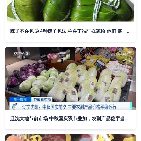
粽子不会包 这4种粽子包法,学会了端午在家给 他们 露一手
辽沈大地节前市场 中秋国庆双节叠加，农副产品稳字当头运行记