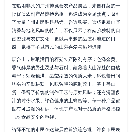
在热闹非凡的广州博览会农产品展区，来自秤架的一
批优质农副产品惊艳亮相，迅速成为全场焦点，吸引
了大量广州市民驻足品尝、咨询购买。这些带着山野
清香与地道风味的特产，不仅展示了秤架乡独特的自
然资源与农耕文化，更以其卓越的品质和地道的口
感，赢得了羊城市民的由衷喜爱与热烈追捧。
展台上，琳琅满目的秤架特产陈列有序：色泽金黄、
香气醇厚的野生灵芝与石斛，蕴藏着大山深处的自然
精华；颗粒饱满、晶莹剔透的优质大米，诉说着田间
地头的辛勤耕耘；风味独特的腌制菜干、笋干等山
货，保留了传统的制作工艺与原始风味；还有清甜多
汁的时令水果、绿色健康的土蜂蜜等。每一种产品都
贴有可追溯的标识，体现了产地对于品质的严格把控
与对食品安全的重视。
络绎不绝的市民在这些展位前流连忘返。许多市民表