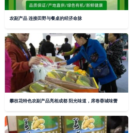
农副产品 连接田野与餐桌的经济命脉
攀枝花特色农副产品亮相成都 阳光味道，席卷蓉城味蕾