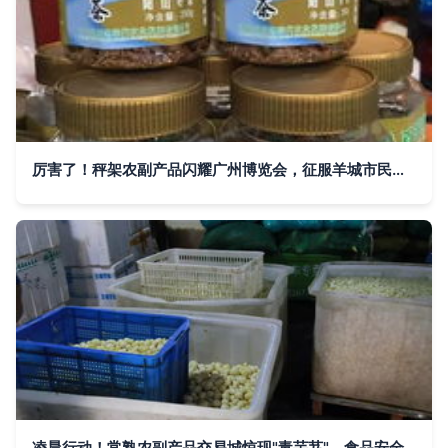
厉害了！秤架农副产品闪耀广州博览会，征服羊城市民味蕾
凌晨行动！常熟农副产品交易城惊现"毒芋艿"，食品安全警钟再次敲响