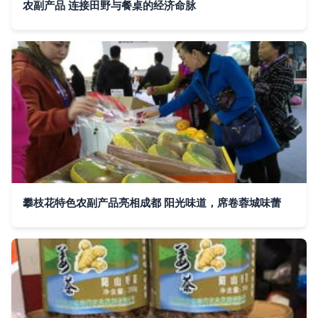
农副产品 连接田野与餐桌的经济命脉
攀枝花特色农副产品亮相成都 阳光味道，席卷蓉城味蕾