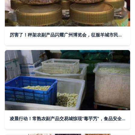
厉害了！秤架农副产品闪耀广州博览会，征服羊城市民味蕾
凌晨行动！常熟农副产品交易城惊现"毒芋艿"，食品安全警钟再次敲响