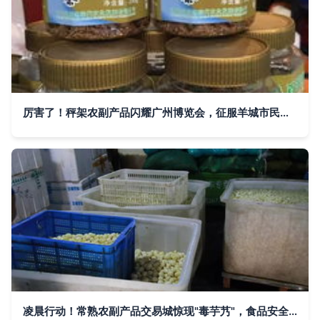
厉害了！秤架农副产品闪耀广州博览会，征服羊城市民味蕾
凌晨行动！常熟农副产品交易城惊现"毒芋艿"，食品安全警钟再次敲响