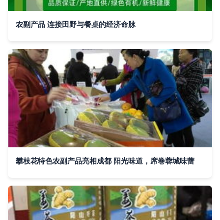
农副产品 连接田野与餐桌的经济命脉
攀枝花特色农副产品亮相成都 阳光味道，席卷蓉城味蕾